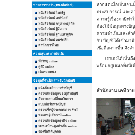
หากแต่เมื่อเป็นเช่น
ข่าวสารรายวัน(หนังสือพิมพ์)
ประสบการณ์ และควา
หนังสือพิมพ์ ไทยรัฐ
หนังสือพิมพ์ เดลินิวส์
ความรู้เรื่องภาษี
หนังสือพิมพ์ กรุงเทพธุรกิจ
ต้องใช้ข้อมูลทางบัญช
หนังสือพิมพ์ ผู้จัดการ
ความจำเป็นและสำคัญ
หนังสือพิมพ์ ฐานเศรฐกิจ
หนังสือพิมพ์ คมชัดลึก
กับ บัญชี ได้เข้ามา
สำนักข่าวไทย
เชื่อถือมากขึ้น จึงจ
ความสุนทรทางบันเทิง
เราเองได้เห็นถึงค
ฟังวิทยุ online
พร้อมอยู่เสมอทั้งนี้
ดูทีวี online
เช็ครอบหนัง
ข้อมูลที่จำเป็นสำหรับนักบัญชี
แจ้งเพิ่ม/เลิกการทำบัญชี
สำนักงาน เคทีวาย 
ตรวจค้นข้อมูลของผู้ทำบัญชี
อัตราแลกเปลี่ยนเงินตรา
แบบฟอร์มทางบัญชี
ตรวจเช็คผู้ประกอบการ VAT
ขอเลขผู้เสียภาษี online
ตรวจค้นข้อมูลธุรกิจ online
จดทะเบียนมูลค่าเพิ่ม online
จองชื่อนิติบุคคล