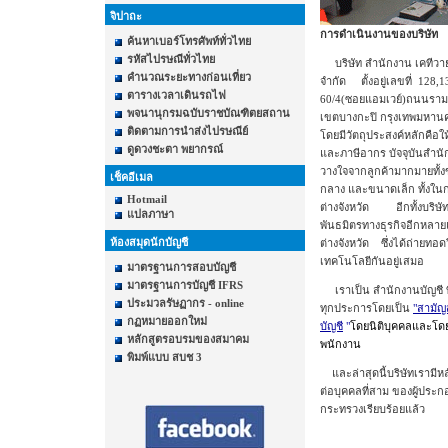
จิปาถะ
การดำเนินงานของบริษัท
ค้นหาเบอร์โทรศัพท์ทั่วไทย
รหัสไปรษณีทั่วไทย
บริษัท สำนักงาน เคทีวาย
คำนวณระยะทางก่อนเที่ยว
จำกัด ตั้งอยู่เลขที่ 128
ตารางเวลาเดินรถไฟ
60/4(ซอยแอมเวย์)ถนนรา
พจนานุกรมฉบับราชบัณฑิตยสถาน
เขตบางกะปิ กรุงเทพมหานคร เ
ติดตามการนำส่งไปรษณีย์
โดยมีวัตถุประสงค์หลักคือใ
ดูดวงชะตา พยากรณ์
และภาษีอากร บัจจุบันสำนั
วางใจจากลูกค้ามากมายทั
เช็คอีเมล
กลาง และขนาดเล็ก ทั้งใ
Hotmail
ต่างจังหวัด อีกทั้งบริษัท
แปลภาษา
พันธมิตรทางธุรกิจอีกหลาย
ห้องสมุดนักบัญชี
ต่างจังหวัด ซึ่งได้ถ่ายท
เทคโนโลยีกันอยู่เสมอ
มาตรฐานการสอบบัญชี
มาตรฐานการบัญชี IFRS
เราเป็น สำนักงานบัญชี ท
ประมวลรัษฏากร - online
ทุกประการโดยเป็น
"สามัญ
กฏหมายออกใหม่
บัญชี
"
โดยนิติบุคคลและโดย
หลักสูตรอบรมของสมาคม
พนักงาน
พิมพ์แบบ สบช 3
และล่าสุดนี้บริษัทเรามีห
ต่อบุคคลที่สาม ของผู้ประ
กระทรวงเรียบร้อยแล้ว