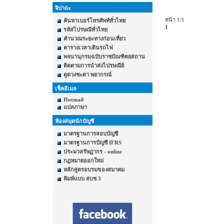
จิปาถะ
หน้า 1/1
ค้นหาเบอร์โทรศัพท์ทั่วไทย
1
รหัสไปรษณีทั่วไทย
คำนวณระยะทางก่อนเที่ยว
ตารางเวลาเดินรถไฟ
พจนานุกรมฉบับราชบัณฑิตยสถาน
ติดตามการนำส่งไปรษณีย์
ดูดวงชะตา พยากรณ์
เช็คอีเมล
Hotmail
แปลภาษา
ห้องสมุดนักบัญชี
มาตรฐานการสอบบัญชี
มาตรฐานการบัญชี IFRS
ประมวลรัษฏากร - online
กฏหมายออกใหม่
หลักสูตรอบรมของสมาคม
พิมพ์แบบ สบช 3