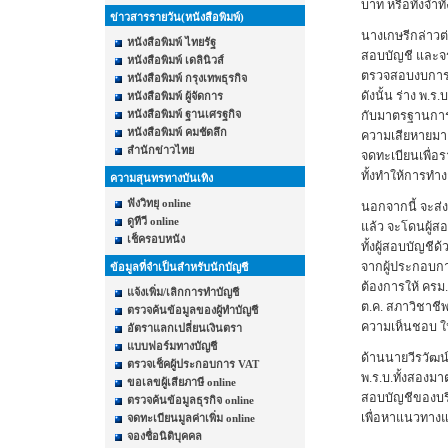
บาท หรือทั้งจำทั
ข่าวสารรายวัน(หนังสือพิมพ์)
นางเกษรีกล่าวต่
หนังสือพิมพ์ ไทยรัฐ
สอบบัญชี และจร
หนังสือพิมพ์ เดลินิวส์
ตรวจสอบงบการเง
หนังสือพิมพ์ กรุงเทพธุรกิจ
ดังนั้น ร่าง พ.
หนังสือพิมพ์ ผู้จัดการ
หนังสือพิมพ์ ฐานเศรฐกิจ
กับมาตรฐานการ
หนังสือพิมพ์ คมชัดลึก
ความเสียหายมาย
สำนักข่าวไทย
จดทะเบียนเพื่อร
ทั้งทำให้การท
ความสุนทรทางบันเทิง
ฟังวิทยุ online
นอกจากนี้ จะส่
ดูทีวี online
แล้ว จะโดนผู้สอ
เช็ครอบหนัง
ทั้งผู้สอบบัญชี
จากผู้ประกอบการ
ข้อมูลที่จำเป็นสำหรับนักบัญชี
ต้องการให้ ครม.
แจ้งเพิ่ม/เลิกการทำบัญชี
ต.ค. สภาวิชาชี
ตรวจค้นข้อมูลของผู้ทำบัญชี
ความเห็นชอบ ในก
อัตราแลกเปลี่ยนเงินตรา
แบบฟอร์มทางบัญชี
ด้านนายวีรวัฒน
ตรวจเช็คผู้ประกอบการ VAT
พ.ร.บ.ทั้งสองม
ขอเลขผู้เสียภาษี online
สอบบัญชีของบริษ
ตรวจค้นข้อมูลธุรกิจ online
เพื่อหาแนวทาง
จดทะเบียนมูลค่าเพิ่ม online
จองชื่อนิติบุคคล